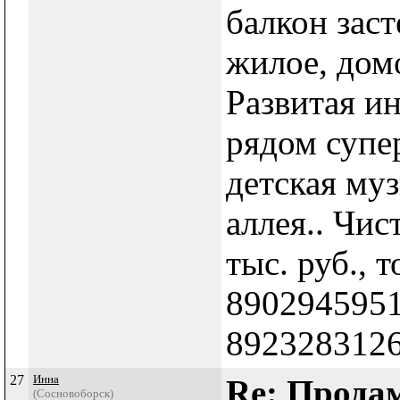
балкон заст
жилое, дом
Развитая и
рядом супе
детская му
аллея.. Чис
тыс. руб., т
8902945951
8923283126
27
Инна
Re: Продам
(Сосновоборск)