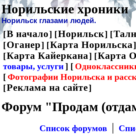
Норильские хроники
Норильск глазами людей.
В начало
Норильск
Талн
[
] [
] [
Оганер
Карта Норильска
[
] [
]
Карта Кайеркана
Карта О
[
] [
товары, услуги
] [
Одноклассник
[
Фотографии Норильска и расс
Реклама на сайте
[
]
Форум "Продам (отда
|
Список форумов
Спи