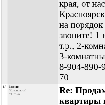
края, от на
Красноярск
на порядок
звоните! 1
т.р., 2-комн
3-комнатные 
8-904-890-9
70
18
Евгения
Re: Прода
(Красноярск)
ID: 7576
квартиры 