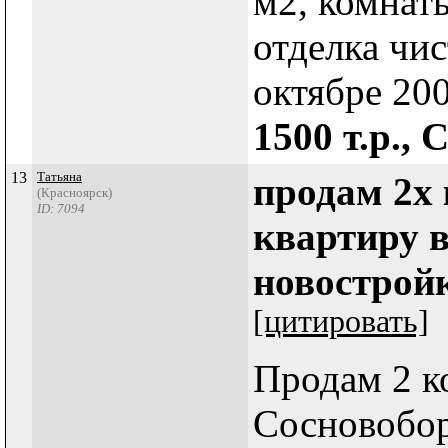
м2, комнат
отделка чис
октябре 20
1500 т.р.,
13
Татьяна
продам 2х
(Красноярск)
ID: 7094
квартиру в
новострой
[цитировать]
Продам 2 к
Сосновобор