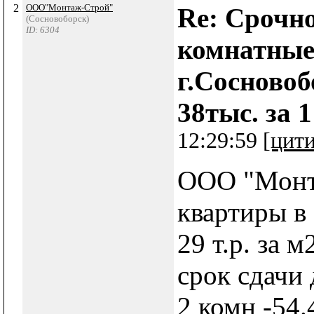
2
ООО"Монтаж-Строй"
Re: Срочно
(Сосновоборск)
ID: 6304
комнатные
г.Сосновоб
38тыс. за 
12:29:59
[цит
ООО "Монт
квартиры в
29 т.р. за м
срок сдачи 
2 комн -54.