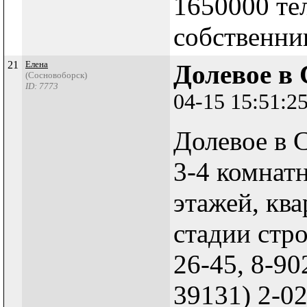
1650000 те
собственни
21
Елена
Долевое в
(Сосновоборск)
ID: 7773
04-15 15:51:2
Долевое в 
3-4 комнат
этажей, кв
стадии стро
26-45, 8-90
39131) 2-0