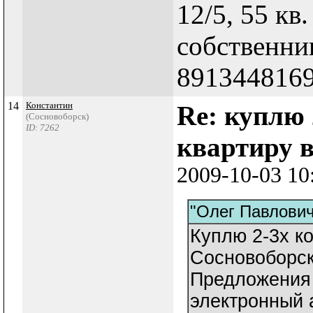
12/5, 55 кв.
собственни
891344816
14
Константин
Re: куплю
(Сосновоборск)
ID: 7262
квартиру в
2009-10-03 10
"Олег Павлович
Куплю 2-3х к
Сосновоборск
Предложения 
электронный 