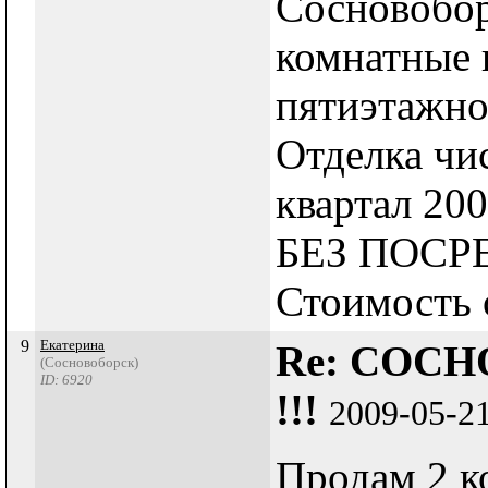
Сосновобор
комнатные 
пятиэтажно
Отделка чис
квартал 20
БЕЗ ПОСР
Стоимость о
9
Екатерина
Re: СОСН
(Сосновоборск)
ID: 6920
!!!
2009-05-2
Продам 2 ко