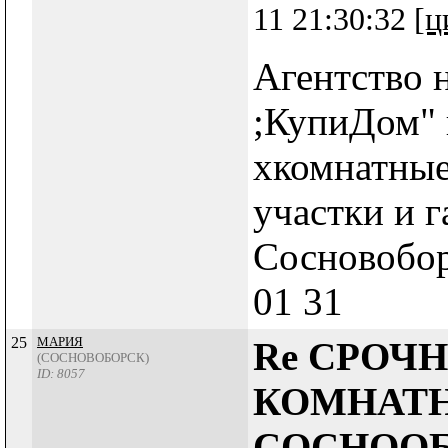
11 21:30:32
[ц
Агентство 
;КупиДом" 
хкомнатные
участки и г
Сосновоборс
01 31
25
МАРИЯ
Re СРОЧН
(СОСНОВОБОРСК)
ID: 8057
КОМНАТН
СОСНОО