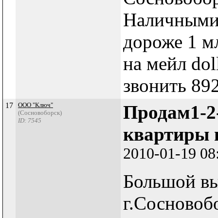
Наличными,
дороже 1 м
на мейл do
звонить 89
17
ООО "Ключ"
Продам1-2
(Сосновоборск)
ID: 7545
квартиры 
2010-01-19 08
Большой вы
г.Сосновоб