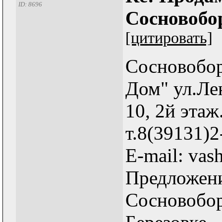
ID: 8696
Сосновобо
[цитировать]
Сосновобор
Дом" ул.Ле
10, 2й этаж
т.8(39131)2
E-mail: va
Предложени
Сосновобор