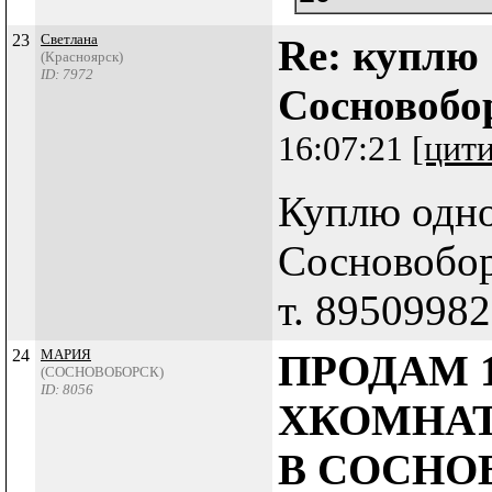
23
Светлана
Re: куплю
(Красноярск)
ID: 7972
Сосновобо
16:07:21
[цит
Куплю одн
Сосновобор
т. 8950998
24
МАРИЯ
ПРОДАМ 1
(СОСНОВОБОРСК)
ID: 8056
ХКОМНАТ
В СОСНО