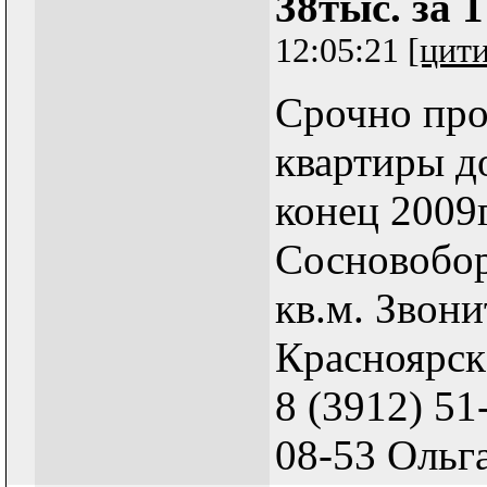
38тыс. за 
12:05:21
[цит
Срочно про
квартиры до
конец 2009г.
Сосновоборс
кв.м. Звон
Красноярск
8 (3912) 51
08-53 Ольг