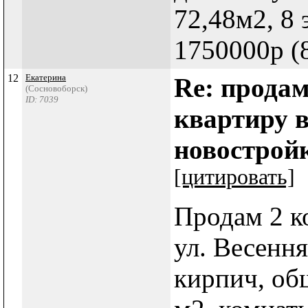
72,48м2, 8 
1750000р (8
12
Екатерина
Re: прода
(Сосновоборск)
ID: 7039
квартиру в
новострой
[цитировать]
Продам 2 к
ул. Весення
кирпич, об