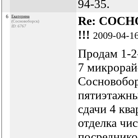
94-35.
6
Екатерина
Re: СОСН
(Сосновоборск)
ID: 6767
!!!
2009-04-1
Продам 1-2
7 микрорай
Сосновобор
пятиэтажн
сдачи 4 ква
отделка чис
посредников