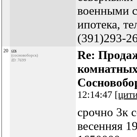
военными с
ипотека, те
(391)293-26
20
сгк
Re: Продаж
(сосновоборск)
ID: 7699
комнатных
Сосновобо
12:14:47
[цит
срочно 3к 
весенняя 19