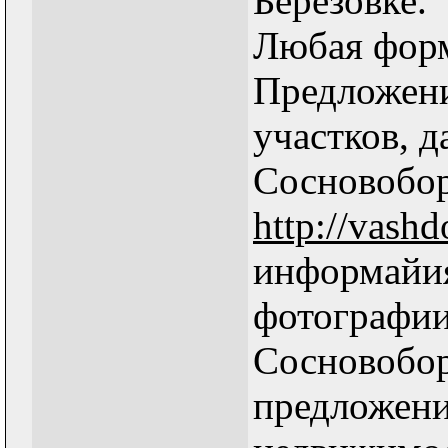
Березовке.
Любая форм
Предложен
участков, д
Сосновобор
http://vash
информайия
фотографии
Сосновобор
предложени