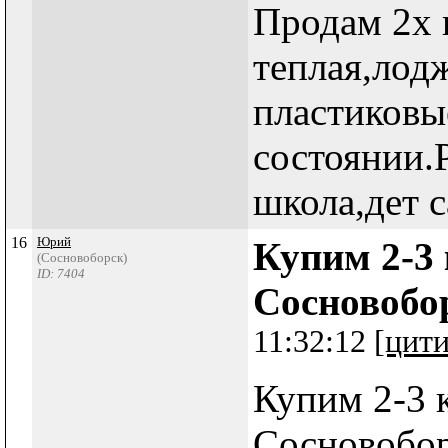
Продам 2х 
теплая,лодж
пластиковы
состоянии.
школа,дет с
16
Юрий
Купим 2-3 
(Сосновоборск)
ID: 7404
Сосновобо
11:32:12
[цити
Купим 2-3 
Сосновобор