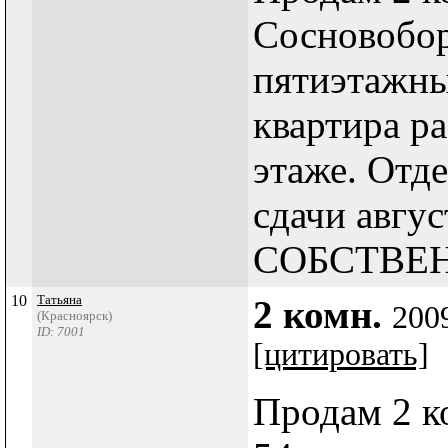
Сосновобор
пятиэтажн
квартира р
этаже. Отде
сдачи авгус
СОБСТВЕ
10
Татьяна
2 комн.
200
(Красноярск)
ID: 7001
[цитировать]
Продам 2 к