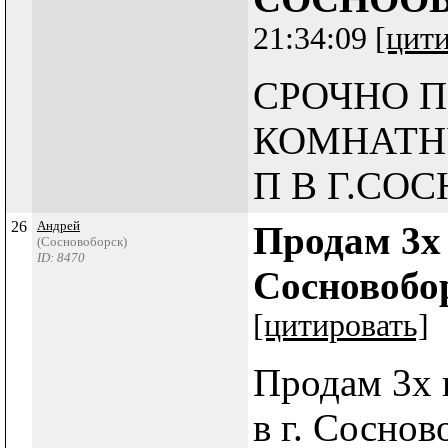
21:34:09
[цит
СРОЧНО П
КОМНАТН
П В Г.СО
26
Андрей
Продам 3х
(Сосновоборск)
ID: 8470
Сосновобо
[цитировать]
Продам 3х 
в г. Соснов