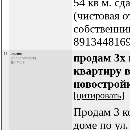
54 кв м. сд
(чистовая о
собственни
891344816
11
оксана
продам 3х
(сосновоборск)
ID: 7029
квартиру в
новострой
[цитировать]
Продам 3 к
доме по ул.