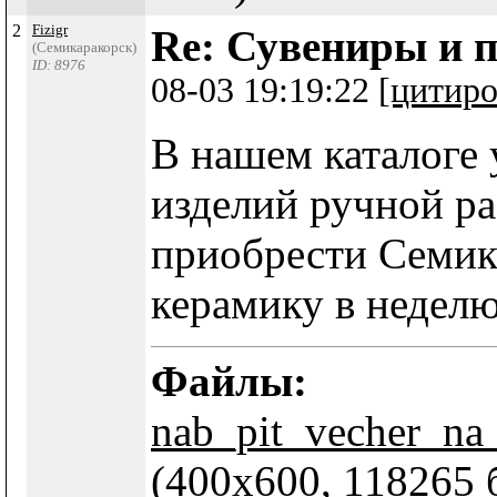
2
Fizigr
Re: Сувениры и п
(Семикаракорск)
ID: 8976
08-03 19:19:22
[цитиро
В нашем каталоге 
изделий ручной р
приобрести Семик
керамику в неделю
Файлы:
nab_pit_vecher_na
(400x600, 118265 