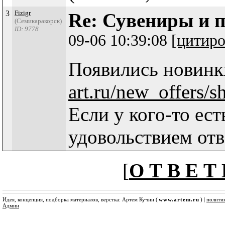
3
Fizigr
Re: Сувениры и п
(Семикаракорск)
ID: 9778
09-06 10:39:08
[цитиро
Появились новин
art.ru/new_offers/s
Если у кого-то ест
удовольствием от
[
О Т В Е Т 
Идея, концепция, подборка материалов, верстка: Артем Кучин (
www.artem.ru
) |
полити
Админ