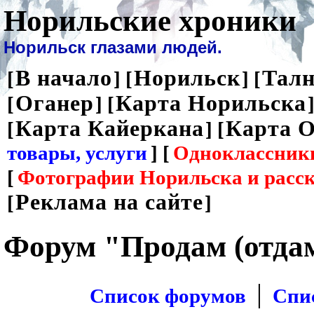
Норильские хроники
Норильск глазами людей.
В начало
Норильск
Талн
[
] [
] [
Оганер
Карта Норильска
[
] [
]
Карта Кайеркана
Карта О
[
] [
товары, услуги
] [
Одноклассник
[
Фотографии Норильска и расс
Реклама на сайте
[
]
Форум "Продам (отда
|
Список форумов
Спи