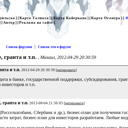
рильска
Карта Талнаха
Карта Кайеркана
Карта Оганера
] [
] [
] [
] [
Ф
Автор
Реклама на сайте
] [
] [
]
|
Список форумов
Список тем в форуме
 гранта и т.п.
,
Михаил, 2012-04-29 20:30:59
нта и т.п.
2012-04-29 20:30:59
[цитировать]
ита в банке, государственной поддержки, субсидирования, гран
 инвесторов и т.п.
 гранта и т.п.
2013-09-04 21:56:05
[цитировать]
(Россельхозбанк, Сбербанк и др.), бизнес-план для получения го
асти затрат, бизнес-план для инвесторов разработаем. Любые ви
нес-план выращивания бройлеров, бизнес-план гусеводство, би