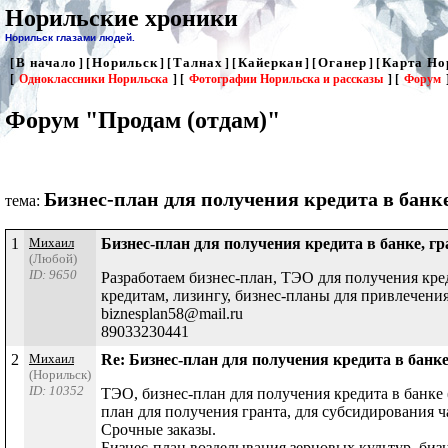
Норильские хроники
Норильск глазами людей.
В начало
Норильск
Талнах
Кайеркан
Оганер
Карта Но
[
] [
] [
] [
] [
] [
[
Одноклассники Норильска
] [
Фотографии Норильска и рассказы
] [
Форум
Форум "Продам (отдам)"
Бизнес-план для получения кредита в банке,
тема:
1
Михаил
Бизнес-план для получения кредита в банке, гра
(Любой)
ID: 9650
Разработаем бизнес-план, ТЭО для получения кред
кредитам, лизингу, бизнес-планы для привлечения
biznesplan58@mail.ru
89033230441
2
Михаил
Re: Бизнес-план для получения кредита в банке,
(Норильск)
ID: 10352
ТЭО, бизнес-план для получения кредита в банке 
план для получения гранта, для субсидирования ч
Срочные заказы.
Бизнес-план возделывания зерновых культур, биз