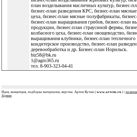
план возделывания масличных культур, бизнес-пл
бизнес-план разведения КРС, бизнес-план мясные 
цеха, бизнес-план мясные полуфабрикаты, бизнес
бизнес-план выращивания грибов, бизнес-план вы
продукции, бизнес-план страусиной фермы, бизне
колбасного цеха, бизнес-план овощеводство, биз
выращивания клубники, бизнес-план тепличного х
кондитерское производство, бизнес-план разведен
деревообработка и др. Бизнес-план Норильск.
biz58@bk.ru
1@agro365.ru
тел. 8-903-323-04-41
Идея, концепция, подборка материалов, верстка: Артем Кучин (
www.artem.ru
) |
полити
Админ