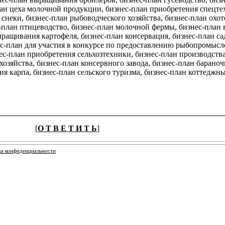
ан цеха молочной продукции, бизнес-план приобретения спецтех
снеки, бизнес-план рыбоводческого хозяйства, бизнес-план охот
-план птицеводство, бизнес-план молочной фермы, бизнес-план 
ращивания картофеля, бизнес-план консервация, бизнес-план са
с-план для участия в конкурсе по предоставлению рыбопромысло
нес-план приобретения сельхозтехники, бизнес-план производств
озяйства, бизнес-план консервного завода, бизнес-план бараноч
ия карпа, бизнес-план сельского туризма, бизнес-план коттеджн
[
О Т В Е Т И Т Ь
]
ка конфиденциальности