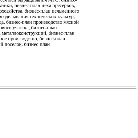
ники, бизнес-план цеха пресервов,
охозяйства, бизнес-план пельменного
возделывания технических культур,
да, бизнес-план производство мясной
вого участка, бизнес-план
а металлоконструкций, бизнес-план
ное производство, бизнес-план
ый поселок, бизнес-план