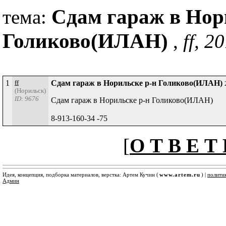
Сдам гараж в Нор
тема:
Голиково(ИЛАН)
,
ff, 2
1
ff
Сдам гараж в Норильске р-н Голиково(ИЛАН)
(Норильск)
ID: 9676
Сдам гараж в Норильске р-н Голиково(ИЛАН)
8-913-160-34 -75
[
О Т В Е Т 
Идея, концепция, подборка материалов, верстка: Артем Кучин (
www.artem.ru
) |
полити
Админ