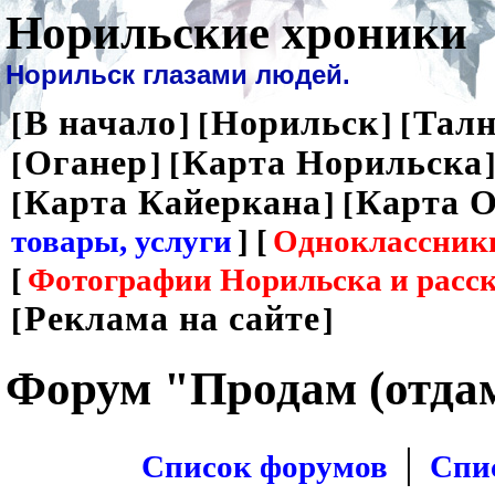
Норильские хроники
Норильск глазами людей.
В начало
Норильск
Талн
[
] [
] [
Оганер
Карта Норильска
[
] [
]
Карта Кайеркана
Карта О
[
] [
товары, услуги
] [
Одноклассник
[
Фотографии Норильска и расс
Реклама на сайте
[
]
Форум "Продам (отда
|
Список форумов
Спи