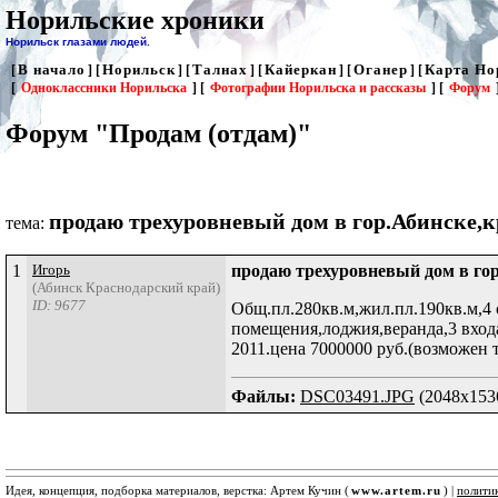
Норильские хроники
Норильск глазами людей.
В начало
Норильск
Талнах
Кайеркан
Оганер
Карта Но
[
] [
] [
] [
] [
] [
[
Одноклассники Норильска
] [
Фотографии Норильска и рассказы
] [
Форум
Форум "Продам (отдам)"
продаю трехуровневый дом в гор.Абинске,
тема:
1
Игорь
продаю трехуровневый дом в го
(Абинск Краснодарский край)
ID: 9677
Общ.пл.280кв.м,жил.пл.190кв.м,4 
помещения,лоджия,веранда,3 входа
2011.цена 7000000 руб.(возможен 
Файлы:
DSC03491.JPG
(2048x1536
Идея, концепция, подборка материалов, верстка: Артем Кучин (
www.artem.ru
) |
полити