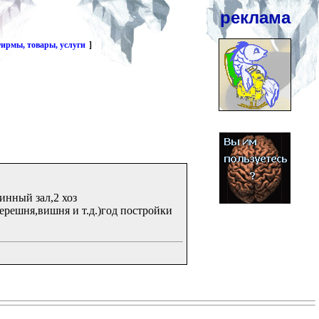
реклама
ирмы, товары, услуги
]
инный зал,2 хоз
ерешня,вишня и т.д.)год постройки