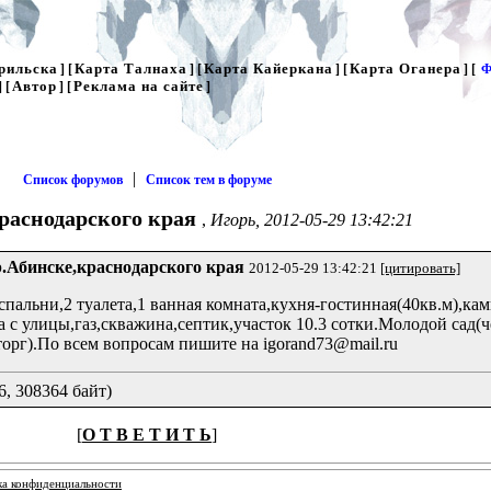
рильска
Карта Талнаха
Карта Кайеркана
Карта Оганера
] [
] [
] [
] [
Ф
Автор
Реклама на сайте
] [
] [
]
|
Список форумов
Список тем в форуме
краснодарского края
,
Игорь, 2012-05-29 13:42:21
р.Абинске,краснодарского края
2012-05-29 13:42:21
[цитировать]
спальни,2 туалета,1 ванная комната,кухня-гостинная(40кв.м),кам
 с улицы,газ,скважина,септик,участок 10.3 сотки.Молодой сад(ч
торг).По всем вопросам пишите на igorand73@mail.ru
, 308364 байт)
[
О Т В Е Т И Т Ь
]
ка конфиденциальности