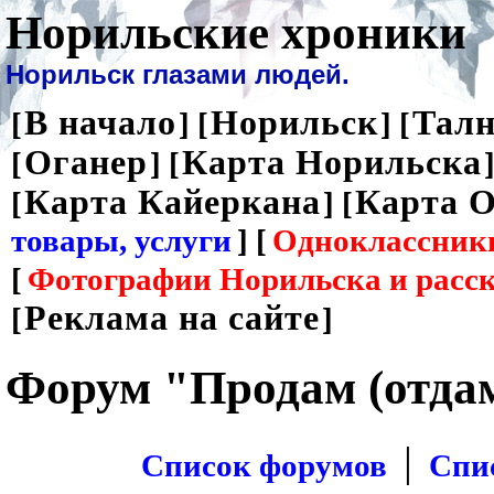
Норильские хроники
Норильск глазами людей.
В начало
Норильск
Талн
[
] [
] [
Оганер
Карта Норильска
[
] [
]
Карта Кайеркана
Карта О
[
] [
товары, услуги
] [
Одноклассник
[
Фотографии Норильска и расс
Реклама на сайте
[
]
Форум "Продам (отда
|
Список форумов
Спи