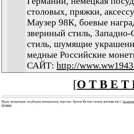
Германии, немецкая посуд
столовых, пряжки, аксесс
Маузер 98К, боевые нагр
звериный стиль, Западно
стиль, шумящие украшения
медные Российские монет
САЙТ:
http://www.ww1943.
[
О Т В Е Т 
Идея, концепция, подборка материалов, верстка: Артем Кучин (
www.artem.ru
) |
полити
Админ