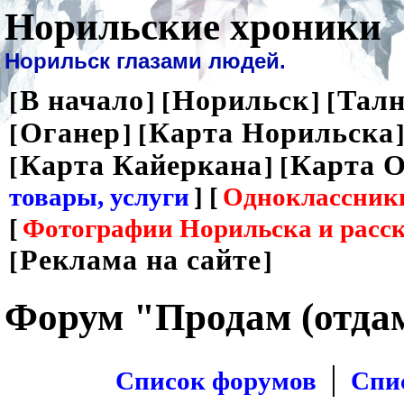
Норильские хроники
Норильск глазами людей.
В начало
Норильск
Талн
[
] [
] [
Оганер
Карта Норильска
[
] [
]
Карта Кайеркана
Карта О
[
] [
товары, услуги
] [
Одноклассник
[
Фотографии Норильска и расс
Реклама на сайте
[
]
Форум "Продам (отда
|
Список форумов
Спи