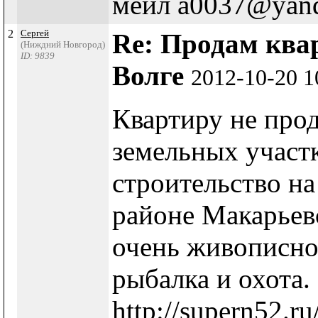
мейл а0037@yand
2
Сергей
Re: Продам ква
(Ниждний Новгород)
ID: 9839
Волге
2012-10-20 1
Квартиру не прод
земельных участ
строительство на
районе Макарьев
очень живописно
рыбалка и охота.
http://supern52.ru