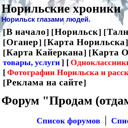
Норильские хроники
Норильск глазами людей.
В начало
Норильск
Талн
[
] [
] [
Оганер
Карта Норильска
[
] [
]
Карта Кайеркана
Карта О
[
] [
товары, услуги
] [
Одноклассник
[
Фотографии Норильска и расс
Реклама на сайте
[
]
Форум "Продам (отда
|
Список форумов
Спи