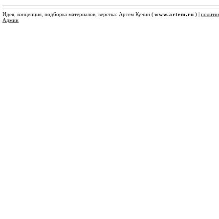
Идея, концепция, подборка материалов, верстка: Артем Кучин (
www.artem.ru
) |
полити
Админ