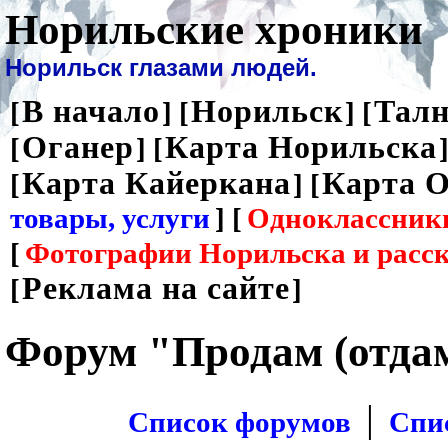
Норильские хроники
Норильск глазами людей.
В начало
Норильск
Талн
[
] [
] [
Оганер
Карта Норильска
[
] [
]
Карта Кайеркана
Карта О
[
] [
товары, услуги
] [
Одноклассник
[
Фотографии Норильска и расс
Реклама на сайте
[
]
Форум "Продам (отда
|
Список форумов
Спи