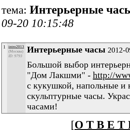
Интерьерные час
тема:
09-20 10:15:48
1
intro2013
Интерьерные часы
2012-0
(Москва)
ID: 9793
Большой выбор интерьерн
"Дом Лакшми" -
http://ww
с кукушкой, напольные и 
скульптурные часы. Укра
часами!
[
О Т В Е Т 