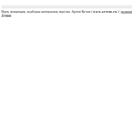
Идея, концепция, подборка материалов, верстка: Артем Кучин (
www.artem.ru
) |
полити
Админ