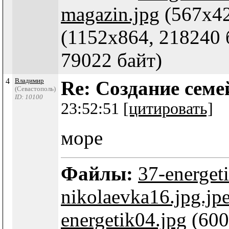
magazin.jpg
(567x42
(1152x864, 218240 
79022 байт)
4
Владимир
Re: Создание сем
(Севастополь)
ID: 10100
23:52:51
[цитировать]
море
Файлы:
37-energet
nikolaevka16.jpg.jp
energetik04.jpg
(600