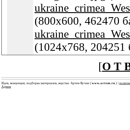
ukraine_crimea_Wes
(800x600, 462470 ба
ukraine_crimea_Wes
(1024x768, 204251 
[
О Т В
Идея, концепция, подборка материалов, верстка: Артем Кучин (
www.artem.ru
) |
полити
Админ