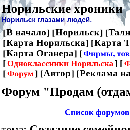
Норильские хроники
Норильск глазами людей.
В начало
Норильск
Талн
[
] [
] [
Карта Норильска
Карта 
[
] [
Карта Оганера
[
] [
Фирмы, тов
[
Одноклассники Норильска
] [
Ф
Автор
Реклама на
[
Форум
] [
] [
Форум "Продам (отда
Список форумов
Создание семейно
тема: