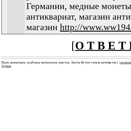
Германии, медные монеты
антиквариат, магазин ант
магазин
http://www.ww1943
[
О Т В Е Т 
Идея, концепция, подборка материалов, верстка: Артем Кучин (
www.artem.ru
) |
полити
Админ