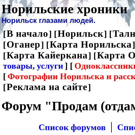
Норильские хроники
Норильск глазами людей.
В начало
Норильск
Талн
[
] [
] [
Оганер
Карта Норильска
[
] [
]
Карта Кайеркана
Карта О
[
] [
товары, услуги
] [
Одноклассник
[
Фотографии Норильска и расс
Реклама на сайте
[
]
Форум "Продам (отда
|
Список форумов
Спи