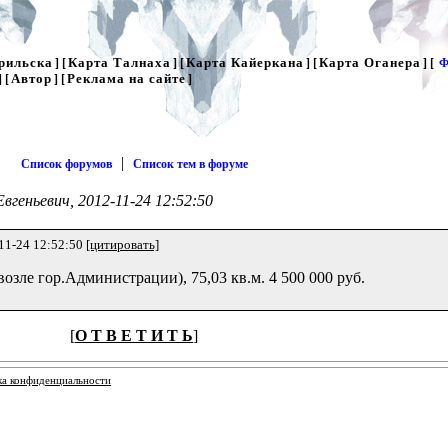
рильска
Карта Талнаха
Карта Кайеркана
Карта Оганера
] [
] [
] [
] [
Ф
Автор
Реклама на сайте
] [
] [
]
|
Список форумов
Список тем в форуме
Евгеньевич, 2012-11-24 12:52:50
11-24 12:52:50
[цитировать]
зле гор.Администрации), 75,03 кв.м. 4 500 000 руб.
[
О Т В Е Т И Т Ь
]
ка конфиденциальности