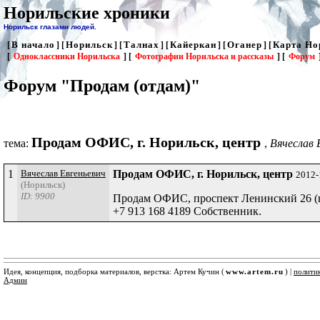
Норильские хроники
Норильск глазами людей.
В начало
Норильск
Талнах
Кайеркан
Оганер
Карта Но
[
] [
] [
] [
] [
] [
[
Одноклассники Норильска
] [
Фотографии Норильска и рассказы
] [
Форум
Форум "Продам (отдам)"
Продам ОФИС, г. Норильск, центр
тема:
,
Вячеслав 
1
Вячеслав Евгеньевич
Продам ОФИС, г. Норильск, центр
2012-
(Норильск)
ID: 9900
Продам ОФИС, проспект Ленинский 26 (во
+7 913 168 4189 Собственник.
Идея, концепция, подборка материалов, верстка: Артем Кучин (
www.artem.ru
) |
полити
Админ