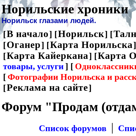
Норильские хроники
Норильск глазами людей.
В начало
Норильск
Талн
[
] [
] [
Оганер
Карта Норильска
[
] [
]
Карта Кайеркана
Карта О
[
] [
товары, услуги
] [
Одноклассник
[
Фотографии Норильска и расс
Реклама на сайте
[
]
Форум "Продам (отда
|
Список форумов
Спи