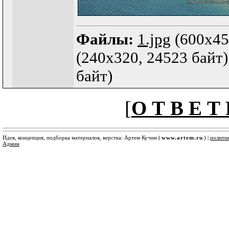
Файлы:
1.jpg
(600x45
(240x320, 24523 байт)
байт)
[
О Т В Е Т 
Идея, концепция, подборка материалов, верстка: Артем Кучин (
www.artem.ru
) |
полити
Админ