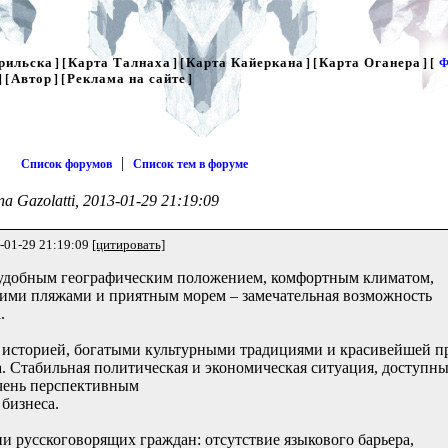
рильска
Карта Талнаха
Карта Кайеркана
Карта Оганера
] [
] [
] [
] [
Ф
Автор
Реклама на сайте
] [
] [
]
|
Список форумов
Список тем в форуме
na Gazolatti, 2013-01-29 21:19:09
-01-29 21:19:09
[цитировать]
 удобным географическим положением, комфортным климатом,
ми пляжами и приятным морем – замечательная возможность
.
ой историей, богатыми культурными традициями и красивейшей п
да. Стабильная политическая и экономическая ситуация, доступн
очень перспективным
бизнеса.
и русскоговорящих граждан: отсутствие языкового барьера,