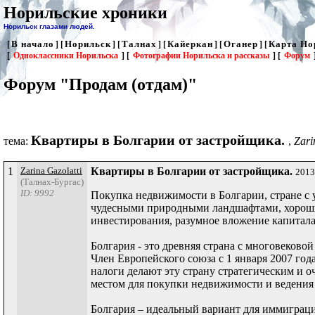
Норильские хроники
Норильск глазами людей.
В начало
Норильск
Талнах
Кайеркан
Оганер
Карта Но
[
] [
] [
] [
] [
] [
[
Одноклассники Норильска
] [
Фотографии Норильска и рассказы
] [
Форум
Форум "Продам (отдам)"
Квартиры в Болгарии от застройщика.
тема:
,
Zari
1
Zarina Gazolatti
Квартиры в Болгарии от застройщика.
2013
(Талнах-Бургас)
ID: 9992
Покупка недвижимости в Болгарии, стране с
чудесными природными ландшафтами, хороши
инвестирования, разумное вложение капитала
Болгария - это древняя страна с многовеков
Член Европейского союза с 1 января 2007 го
налоги делают эту страну стратегическим и 
местом для покупки недвижимости и ведения 
Болгария – идеальный вариант для иммиграци