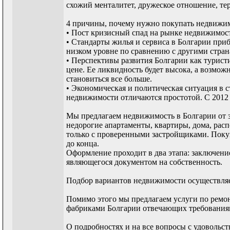
схожий менталитет, дружеское отношение, те
4 причины, почему нужно покупать недвижим
• Пост кризисный спад на рынке недвижимост
• Стандарты жилья и сервиса в Болгарии при
низком уровне по сравнению с другими стран
• Перспективы развития Болгарии как турист
цене. Ее ликвидность будет высока, а возмо
становиться все больше.
• Экономическая и политическая ситуация в 
недвижимости отличаются простотой. С 2012
Мы предлагаем недвижимость в Болгарии от 
недорогие апартаменты, квартиры, дома, ра
только с проверенными застройщиками. Покуп
до конца.
Оформление проходит в два этапа: заключени
являющегося документом на собственность.
Подбор вариантов недвижимости осуществляет
Помимо этого мы предлагаем услуги по ремон
фабриками Болгарии отвечающих требованиям
О подробностях и на все вопросы с удовольс