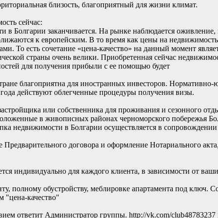
рриториальная близость, благоприятный для жизни климат.
ость сейчас:
и в Болгарии заканчивается. На рынке наблюдается оживление, 
ближаются к европейским. В то время как цены на недвижимость
ами. То есть сочетание «цена-качество» на данный момент явля
ической страны очень велики. Приобретенная сейчас недвижимос
жностей для получения прибыли с ее помощью будет
стране благоприятна для иностранных инвесторов. Нормативно-
 года действуют облегченные процедуры получения визы.
застройщика или собственника для проживания и сезонного от
сположенные в живописных районах черноморского побережья Б
ка недвижимости в Болгарии осуществляется в сопровождении б
е Предварительного договора и оформление Нотариального акта
ся индивидуально для каждого клиента, в зависимости от ваши
ту, полному обустройству, меблировке апартамента под ключ. 
 "цена-качество"
твием ответит Администратор группы.
http://vk.com/club48783237