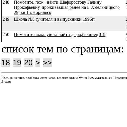
248
Помогите, пож., найти Шафоростову Галину
Прокофьевну, проживавшая ранее на Б-Хмельницкого
29, кв 1 г.Норильск
249
Школа №8 (учителя и выпускники 1996г)
250
Помогите пожалуйста найти дядю,бакинец!!!!!
список тем по страницам:
18
19
20
>
>>
Идея, концепция, подборка материалов, верстка: Артем Кучин (
www.artem.ru
) |
полити
Админ