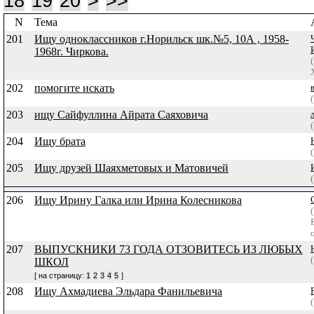
18
19
20
>
>>
N
Тема
201
Ищу одноклассников г.Норильск шк.№5, 10А , 1958-
1968г. Чиркова.
202
помогите искать
203
ищу Сайфуллина Айрата Саяховича
204
Ищу брата
205
Ищу друзей Шаяхметовых и Матовичей
206
Ищу Ирину Галка или Ирина Колесникова
207
ВЫПУСКНИКИ 73 ГОДА ОТЗОВИТЕСЬ ИЗ ЛЮБЫХ
ШКОЛ
[ на страницу:
1
2
3
4
5
]
208
Ищу Ахмадиева Эльдара Фанильевича