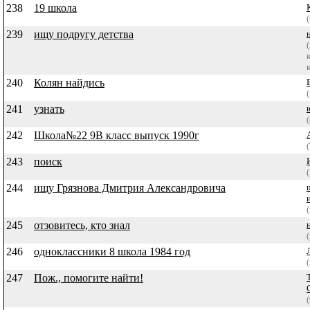
238
19 школа
239
ищу подругу детства
240
Колян найдись
241
узнать
242
Школа№22 9В класс выпуск 1990г
243
поиск
244
ищу Грязнова Дмитрия Александровича
245
отзовитесь, кто знал
246
одноклассники 8 школа 1984 год
247
Пож., помогите найти!