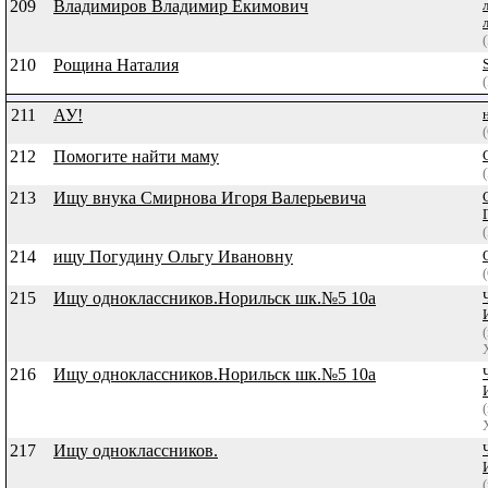
209
Владимиров Владимир Екимович
210
Рощина Наталия
211
АУ!
212
Помогите найти маму
213
Ищу внука Смирнова Игоря Валерьевича
214
ищу Погудину Ольгу Ивановну
215
Ищу одноклассников.Норильск шк.№5 10а
216
Ищу одноклассников.Норильск шк.№5 10а
217
Ищу одноклассников.