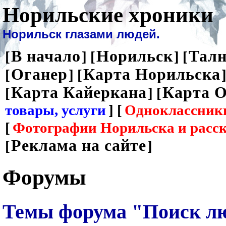
Норильские хроники
Норильск глазами людей.
В начало
Норильск
Талн
[
] [
] [
Оганер
Карта Норильска
[
] [
]
Карта Кайеркана
Карта О
[
] [
товары, услуги
] [
Одноклассник
[
Фотографии Норильска и расс
Реклама на сайте
[
]
Форумы
Темы форума "Поиск л