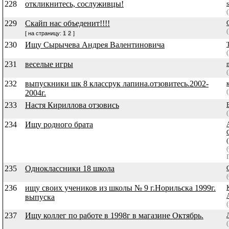
228
откликнитесь, сослуживцы!
229
Скайп нас объеденит!!!!
[ на страницу:
1
2
]
230
Ищу Сырычева Андрея Валентиновича
231
веселые игры
232
выпускники шк 8 классрук лапина.отзовитесь.2002-
2004г.
233
Настя Кириллова отзовись
234
Ищу родного брата
235
Одноклассники 18 школа
236
ищу своих учеников из школы № 9 г.Норильска 1999г.
выпуска
237
Ищу коллег по работе в 1998г в магазине Октябрь.